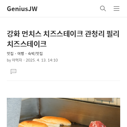
GeniusJW
검
메
색
뉴
강화 먼치스 치즈스테이크 관청리 필리
상
본
문
세
치즈스테이크
제
컨
목
맛집・여행・숙박/맛집
텐
by
야먹자
2025. 4. 13. 14:10
츠
본
댓
문
글
달
기