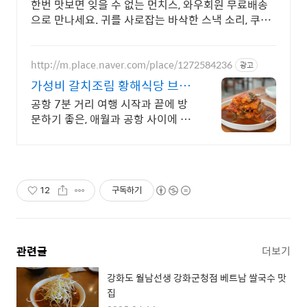
한번 맛보면 잊을 수 없는 먼치스, 와우회원 무료배송
으로 만나세요. 귀를 사로잡는 바삭한 스낵 소리, 쿠팡
로켓배송으로 빠르게 경험하세요.
http://m.place.naver.com/place/1272584236
광고
가성비 갈치조림 황해식당 브레
이크타임 없습니다
공항 7분 거리 여행 시작과 끝에 방
문하기 좋은, 애월과 공항 사이에 위
치
12
구독하기
관련글
더보기
강화도 월남선생 강화군청점 베트남 쌀국수 맛
집