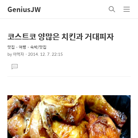
GeniusJW
검
메
색
뉴
코스트코 양많은 치킨과 거대피자
상
본
문
세
맛집・여행・숙박/맛집
제
컨
by
야먹자
2014. 12. 7. 22:15
목
본
텐
댓
문
츠
글
달
기