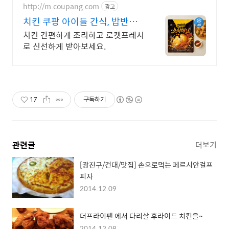
http://m.coupang.com
광고
치킨 쿠팡 아이들 간식, 밥반찬
인기
치킨 간편하게 조리하고 로켓프레시
로 신선하게 받아보세요.
17
구독하기
관련글
더보기
[광진구/건대/맛집] 손으로먹는 페르시안걸프
피자
2014.12.09
더프라이팬 에서 다리살 후라이드 치킨을~
2014.12.08