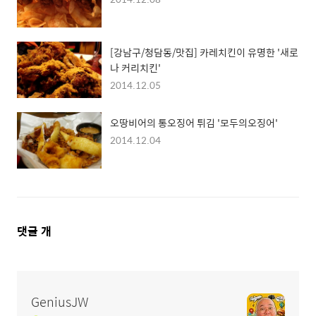
[강남구/청담동/맛집] 카레치킨이 유명한 '새로
나 커리치킨'
2014.12.05
오땅비어의 통오징어 튀김 '모두의오징어'
2014.12.04
댓
댓글
개
글
영
역
GeniusJW