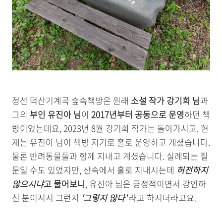
정선 덕산기계곡 숲속책방은 원래
소설 작가 강기희 님
과
그의
부인 유진아 님
이
2017년부터 공동으로 운영
하던 책
방이었는데요, 2023년 8월 강기희 작가는 돌아가시고, 현
재는 유진아 님이 책방 지기로 홀로 운영하고 계셨습니다.
물론 반려동물들과 함께 지내고 계셨습니다. 실례되는 질
문일 수도 있었지만, 산속에서 홀로 지내시는데
허전하지
않으시냐
고 물어보니
, 유진아 님은 긍정적이면서 강인하
신 분이셔서 그런지
'그렇지 않다'
라고 하시더라고요.