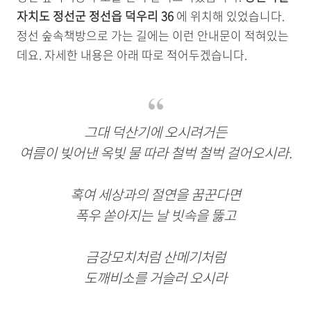
자치도 정선군 정선읍 덕우리 36
에 위치해 있었습니다.
정선 숲속책방으로 가는 길에는 이런 안내문이 적혀있는
데요. 자세한 내용은 아래 따로 적어두겠습니다.
그대 덕산기에 오시려거든
여름이 빚어낸 옥빛 물 따라 철벅 철벅 걸어오시라.
혹여 세상과의 절연을 꿈꾼다면
폭우 쏟아지는 날 빗속을 뚫고
금강모치처럼 산메기처럼
도깨비소를 거슬러 오시라