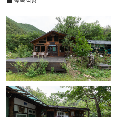
■ 숲속책방