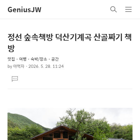
GeniusJW
검
메
색
뉴
정선 숲속책방 덕산기계곡 산골짜기 책
상
본
문
세
방
제
컨
목
맛집・여행・숙박/장소・공간
텐
by
야먹자
2026. 5. 28. 11:24
츠
본
댓
문
글
달
기