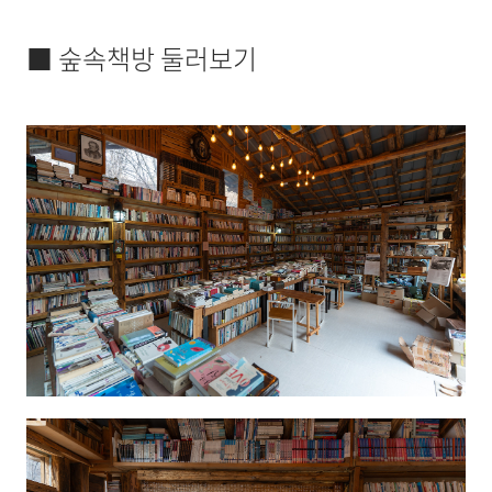
■ 숲속책방 둘러보기