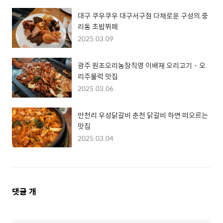
대구 쿠우쿠우 대구서구점 다채로운 구성의 중
리동 초밥뷔페
2025.03.09
광주 원조오리농장직영 이배재 오리고기・오
리주물럭 맛집
2025.03.06
만천리 우성닭갈비 춘천 닭갈비 하면 떠오르는
맛집
2025.03.04
댓
댓글
개
글
영