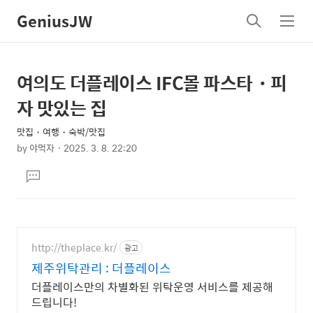
GeniusJW
검
메
색
뉴
여의도 더플레이스 IFC몰 파스타・피
상
본
문
세
자 맛있는 집
제
컨
목
맛집・여행・숙박/맛집
텐
by
야먹자
2025. 3. 8. 22:20
츠
본
댓
문
글
달
기
http://theplace.kr/
광고
제주위탁관리 : 더플레이스
더플레이스만의 차별화된 위탁운영 서비스를 제공해
드립니다!