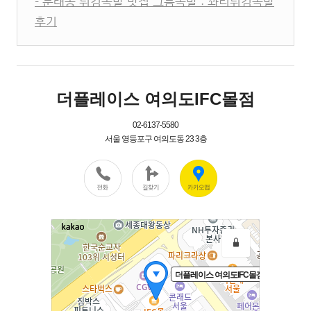
- 문래동 튀김족발 맛집 그믐족발 : 꽈리튀김족발
후기