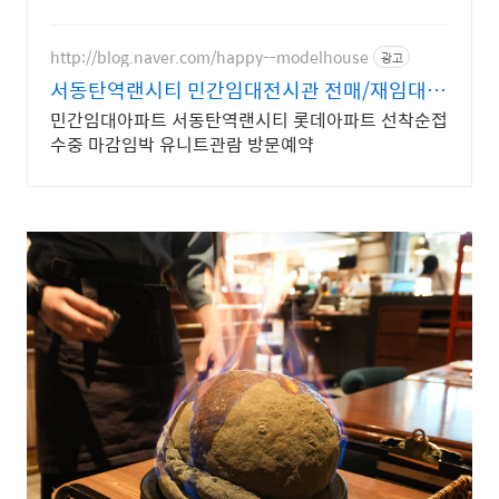
http://blog.naver.com/happy--modelhouse
광고
서동탄역랜시티 민간임대전시관 전매/재임대/
다주택자/투자
민간임대아파트 서동탄역랜시티 롯데아파트 선착순접
수중 마감임박 유니트관람 방문예약