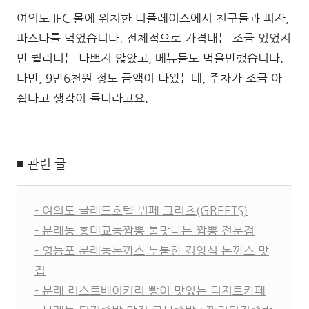
여의도 IFC 몰에 위치한 더플레이스에서 친구들과 피자,
파스타를 먹었습니다. 전체적으로 가격대는 조금 있었지
만 퀄리티는 나쁘지 않았고, 메뉴들도 먹을만했습니다.
다만, 9만6천원 정도 금액이 나왔는데, 주차가 조금 아
쉽다고 생각이 들더라고요.
■ 관련 글
- 여의도 글래드호텔 뷔페 그리츠(GREETS)
- 문래동 홍대교동짬뽕 불맛나는 짬뽕 전문점
- 영등포 문래동돈까스 두툼한 경양식 돈까스 맛
집
- 문래 러스트베이커리 빵이 맛있는 디저트카페