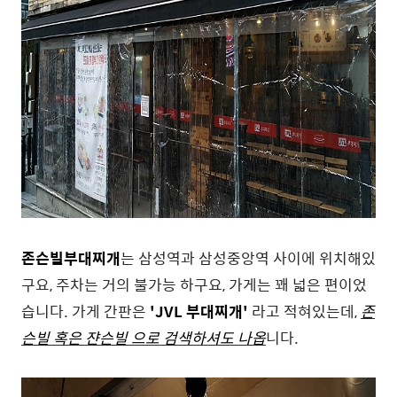
존슨빌부대찌개
는 삼성역과 삼성중앙역 사이에 위치해있
구요, 주차는 거의 불가능 하구요, 가게는 꽤 넓은 편이었
습니다. 가게 간판은
'JVL 부대찌개'
라고 적혀있는데,
존
슨빌 혹은 쟌슨빌 으로 검색하셔도 나옵
니다.