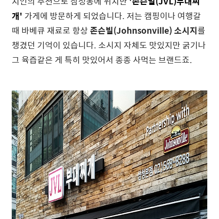
지인의 추천으로 삼성동에 위치한
'존슨빌(JVL)부대찌
개'
가게에 방문하게 되었습니다. 저는 캠핑이나 여행갈
때 바베큐 재료로 항상
존슨빌(Johnsonville) 소시지
를
챙겼던 기억이 있습니다. 소시지 자체도 맛있지만 굵기나
그 육즙같은 게 특히 맛있어서 종종 사먹는 브랜드죠.