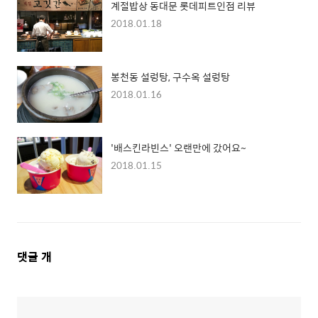
계절밥상 동대문 롯데피트인점 리뷰
2018.01.18
봉천동 설렁탕, 구수옥 설렁탕
2018.01.16
'배스킨라빈스' 오랜만에 갔어요~
2018.01.15
댓
댓글
개
글
영
역