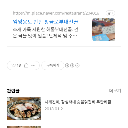
진행중
https://m.place.naver.com/restaurant/20401675
광고
92/
임영웅도 반한 황금로부대전골
조개 가득 시원한 해물부대전골. 깊
은 국물 맛이 일품! 단체석 및 주차
완비!
18
구독하기
관련글
더보기
사계진미, 잠실새내 숯불닭갈비 무한리필
2018.01.21