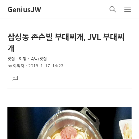
GeniusJW
검
메
색
뉴
삼성동 존슨빌 부대찌개, JVL 부대찌
상
본
문
세
개
제
컨
목
맛집・여행・숙박/맛집
텐
by
야먹자
2018. 1. 17. 14:23
츠
본
댓
문
글
달
기