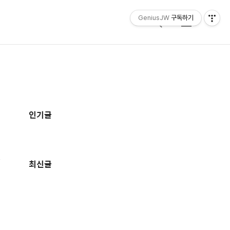
GeniusJW
구독하기
검
메
색
뉴
추
가
인기글
정
보
최신글