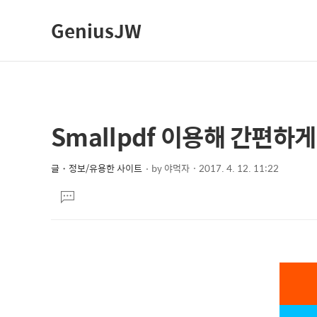
GeniusJW
Smallpdf 이용해 간편하
상
본
문
세
제
글・정보/유용한 사이트
by
야먹자
2017. 4. 12. 11:22
컨
본
목
텐
댓
문
글
츠
달
기