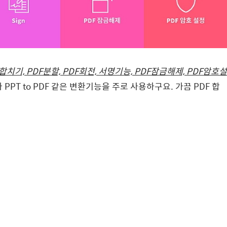
F합치기, PDF분할, PDF회전, 서명기능, PDF잠금해제, PDF암호설
나 PPT to PDF 같은 변환기능을 주로 사용하구요. 가끔 PDF 합