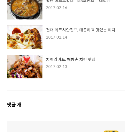
일산 마크트할레 '153포인츠 부대찌개'
2017.02.16
건대 페르시안걸프, 매콤하고 맛있는 피자
2017.02.14
치맥라이프, 해방촌 치킨 맛집
2017.02.13
댓
댓글
개
글
영
역