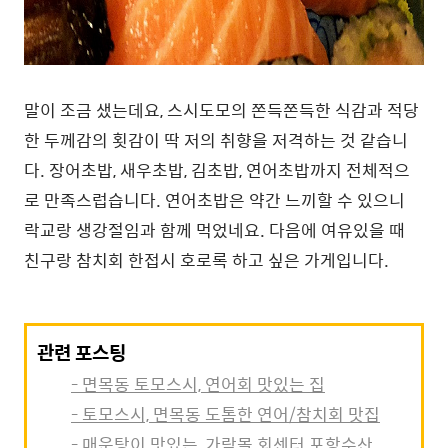
말이 조금 샜는데요, 스시도모의 쫀득쫀득한 식감과 적당
한 두께감의 횟감이 딱 저의 취향을 저격하는 것 같습니
다. 장어초밥, 새우초밥, 김초밥, 연어초밥까지 전체적으
로 만족스럽습니다. 연어초밥은 약간 느끼할 수 있으니
락교랑 생강절임과 함께 먹었네요. 다음에 여유있을 때
친구랑 참치회 한접시 호로록 하고 싶은 가게입니다.
관련 포스팅
- 면목동 토모스시, 연어회 맛있는 집
- 토모스시, 면목동 도톰한 연어/참치회 맛집
- 매운탕이 맛있는, 가락몰 회센터 포항수산