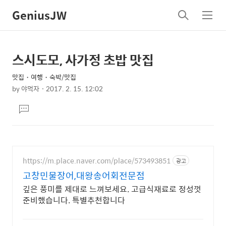
GeniusJW
검
메
색
뉴
스시도모, 사가정 초밥 맛집
상
본
문
세
맛집・여행・숙박/맛집
제
컨
by
야먹자
2017. 2. 15. 12:02
목
본
텐
댓
문
츠
글
달
기
https://m.place.naver.com/place/573493851
광고
고창민물장어,대왕송어회전문점
깊은 풍미를 제대로 느껴보세요. 고급식재료로 정성껏
준비했습니다. 특별추천합니다