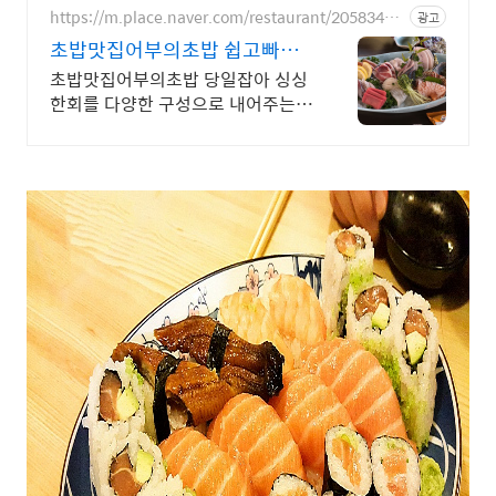
https://m.place.naver.com/restaurant/20583452
광고
58
초밥맛집어부의초밥 쉽고빠른
네이버예약
초밥맛집어부의초밥 당일잡아 싱싱
한회를 다양한 구성으로 내어주는
맛집 50명까지수용 가능하고 포근
한 공간에서 데이트 회식 가족모임
을 즐겨보세요