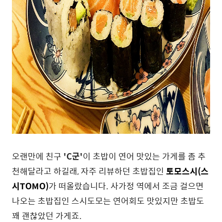
오랜만에 친구
'C군'
이 초밥이 연어 맛있는 가게를 좀 추
천해달라고 하길래, 자주 리뷰하던 초밥집인
토모스시(스
시TOMO)
가 떠올랐습니다. 사가정 역에서 조금 걸으면
나오는 초밥집인 스시도모는 연어회도 맛있지만 초밥도
꽤 괜찮았던 가게죠.