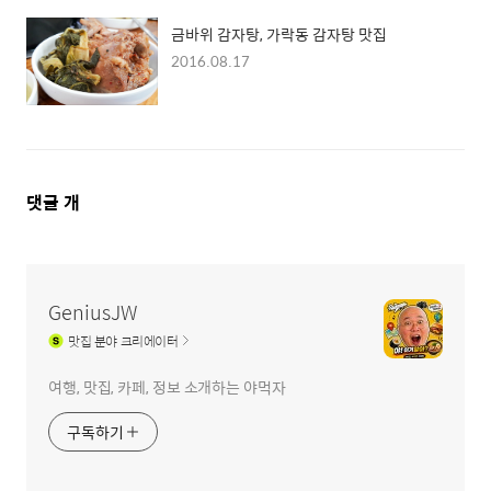
금바위 감자탕, 가락동 감자탕 맛집
2016.08.17
댓
댓글
개
글
영
역
GeniusJW
맛집
분야 크리에이터
여행, 맛집, 카페, 정보 소개하는 야먹자
구독하기