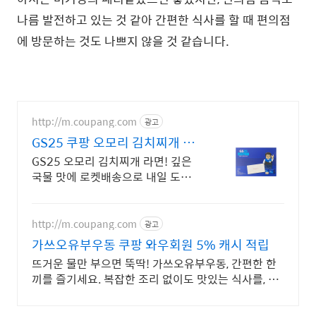
나름 발전하고 있는 것 같아 간편한 식사를 할 때 편의점
에 방문하는 것도 나쁘지 않을 것 같습니다.
http://m.coupang.com
광고
GS25 쿠팡 오모리 김치찌개 라
면
GS25 오모리 김치찌개 라면! 깊은
국물 맛에 로켓배송으로 내일 도착!
밥하기 귀찮을 때 딱! 봉지라면보다
맛있는 오모리 컵라면을 만나세요.
http://m.coupang.com
광고
가쓰오유부우동 쿠팡 와우회원 5% 캐시 적립
뜨거운 물만 부으면 뚝딱! 가쓰오유부우동, 간편한 한
끼를 즐기세요. 복잡한 조리 없이도 맛있는 식사를, 와
우회원 무료배송으로 빠르고 편리하게.