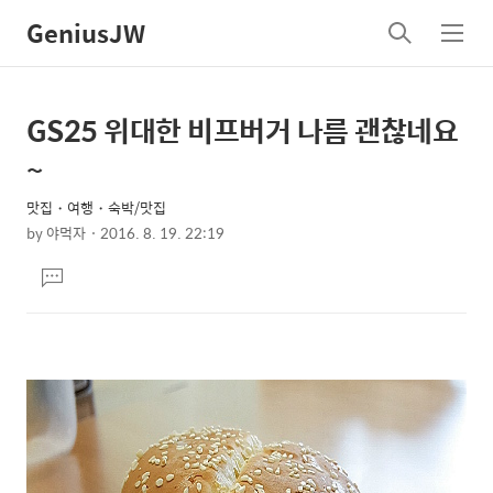
GeniusJW
검
메
색
뉴
GS25 위대한 비프버거 나름 괜찮네요
상
본
문
세
~
제
컨
목
맛집・여행・숙박/맛집
텐
by
야먹자
2016. 8. 19. 22:19
츠
본
댓
문
글
달
기