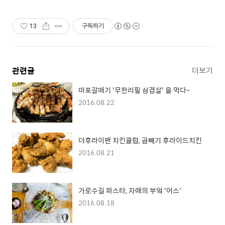
13
구독하기
관련글
더보기
마포갈매기 '무한리필 삼겹살' 을 먹다~
2016.08.22
더후라이팬 치킨클럽, 곱빼기 후라이드치킨
2016.08.21
가로수길 파스타, 자매의 부엌 '어스'
2016.08.18