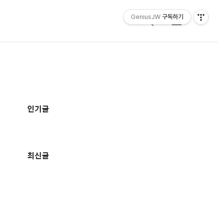
GeniusJW
구독하기
검
메
색
뉴
추
가
인기글
정
보
최신글