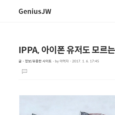
GeniusJW
IPPA, 아이폰 유저도 모르
상
본
문
세
제
글・정보/유용한 사이트
by
야먹자
2017. 1. 6. 17:45
컨
본
목
텐
댓
문
글
츠
달
기