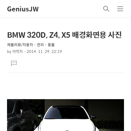
GeniusJW
검
메
색
뉴
BMW 320D, Z4, X5 배경화면용 사진
상
본
문
세
제품리뷰/자동차・관리・용품
제
컨
by
야먹자
2014. 11. 29. 22:19
목
본
텐
댓
문
츠
글
달
기