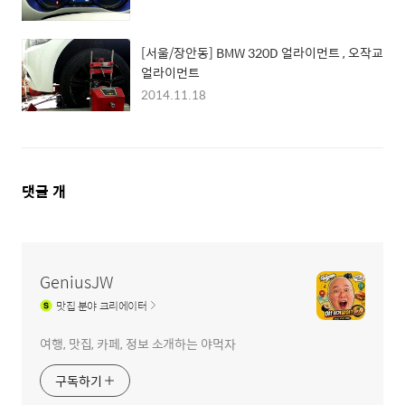
[서울/장안동] BMW 320D 얼라이먼트 , 오작교
얼라이먼트
2014.11.18
댓
댓글
개
글
영
역
GeniusJW
맛집
분야 크리에이터
여행, 맛집, 카페, 정보 소개하는 야먹자
구독하기