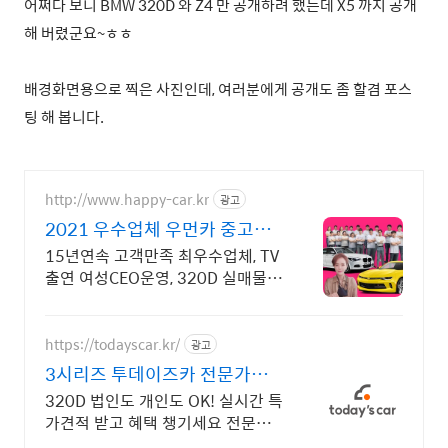
어쩌다 보니 BMW 320D 와 Z4 만 공개하려 했는데 X5 까지 공개
해 버렸군요~ㅎㅎ
배경화면용으로 찍은 사진인데, 여러분에게 공개도 좀 할겸 포스
팅 해 봅니다.
http://www.happy-car.kr
광고
2021 우수업체 우먼카 중고차
는 최우수모범업체에서!
15년연속 고객만족 최우수업체, TV
출연 여성CEO운영, 320D 실매물 5
만대 2009~2023년 우수 고객만족
업체 "네티즌 선정 최우수 홈페이
지"
https://todayscar.kr/
광고
3시리즈 투데이즈카 전문가의
1:1 맞춤 컨설팅
320D 법인도 개인도 OK! 실시간 특
가견적 받고 혜택 챙기세요 전문가
의 1:1 맞춤 컨설팅으로 합리적으로