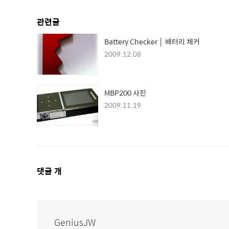
관련글
Battery Checker │ 배터리 체커
2009.12.08
MBP200 사진
2009.11.19
댓
댓글
개
글
영
역
GeniusJW