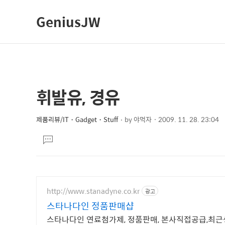
GeniusJW
휘발유, 경유
상
본
문
세
제
제품리뷰/IT・Gadget・Stuff
by
야먹자
2009. 11. 28. 23:04
컨
본
목
텐
댓
문
글
츠
달
기
http://www.stanadyne.co.kr
광고
스타나다인 정품판매샵
스타나다인 연료첨가제, 정품판매, 본사직접공급,최