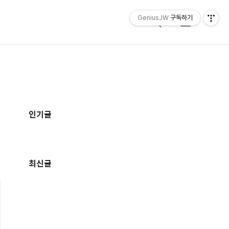
GeniusJW
구독하기
검
메
색
뉴
추
가
인기글
정
보
최신글