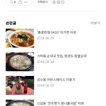
6
구독하기
관련글
더보기
'홍콩반점 0410' 차가면 리뷰
2018.06.23
가락동 순대국 맛집, 함경도 찹쌀순대
2018.06.18
성수동 어반스페이스 이용기
2018.06.05
신갈동 '전주명가 콩나물국밥' 리뷰