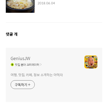
2018.06.04
댓
댓글
개
글
영
역
GeniusJW
맛집
분야 크리에이터
여행, 맛집, 카페, 정보 소개하는 야먹자
구독하기