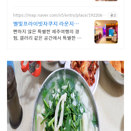
용가능
https://map.naver.com/v5/entry/place/19220634
광고
98
별빛프라이빗자쿠지 라운지독
채 사진보다 더좋아요. 찐 리뷰
뻔하지 않은 특별한 제주여행의 경
험, 갤러리 같은 공간에서 특별한 가
족과의 휴식 하늘보며 노천 자쿠지
스파, 프리미엄 인테리어, 노래방, 대
형스크린, 넓은잔디정원