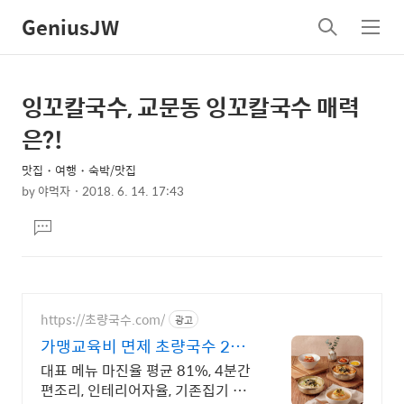
GeniusJW
검
메
색
뉴
잉꼬칼국수, 교문동 잉꼬칼국수 매력
상
본
문
세
은?!
제
컨
목
맛집・여행・숙박/맛집
텐
by
야먹자
2018. 6. 14. 17:43
츠
본
댓
문
글
달
기
https://초량국수.com/
광고
가맹교육비 면제 초량국수 20호
점까지 가맹교육비 면제
대표 메뉴 마진율 평균 81%, 4분간
편조리, 인테리어자율, 기존집기 사