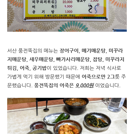
서산 풍전뚝집의 메뉴는
장어구이, 메기매운탕, 미꾸라
지매운탕, 새우매운탕, 빠가사리매운탕, 잡탕, 미꾸라지
튀김, 어죽, 공기밥
이 있었습니다. 저희는 저녁 식사로
가볍게 먹기 위해 방문했기 때문에
어죽으로만 2그릇
주
문했습니다.
풍전뚝집의 어죽은
9,000원
이었습니다.