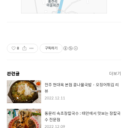
8
구독하기
관련글
더보기
전주 현대옥 본점 콩나물국밥・오징어튀김 리
뷰
2022.12.11
동문리 속초장칼국수 : 태안에서 맛보는 장칼국
수 전문점
2022.12.09