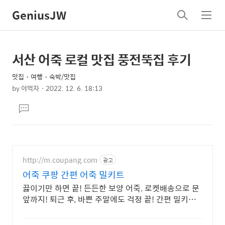
GeniusJW
검
메
색
뉴
서산 어죽 로컬 맛집 풍전뚝집 후기
상
본
문
세
맛집・여행・숙박/맛집
제
컨
by
야먹자
2022. 12. 6. 18:13
목
본
텐
댓
문
츠
글
달
기
http://m.coupang.com
광고
어죽 쿠팡 간편 어죽 밀키트
끓이기만 하면 끝! 든든한 보양 어죽. 로켓배송으로 문
앞까지! 퇴근 후, 바쁜 주말에도 걱정 끝! 간편 밀키트
로 든든하게 한 끼 해결.