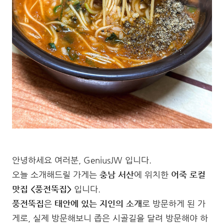
안녕하세요 여러분, GeniusJW 입니다.
오늘 소개해드릴 가게는
충남 서산
에 위치한
어죽 로컬
맛집 <풍전뚝집>
입니다.
풍전뚝집
은
태안에 있는 지인의 소개
로 방문하게 된 가
게로, 실제 방문해보니 좁은 시골길을 달려 방문해야 하