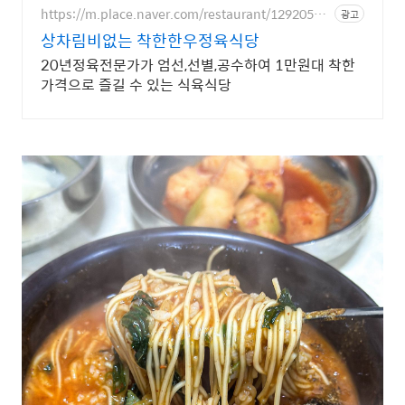
https://m.place.naver.com/restaurant/12920556
광고
32
상차림비없는 착한한우정육식당
20년정육전문가가 엄선,선별,공수하여 1만원대 착한
가격으로 즐길 수 있는 식육식당