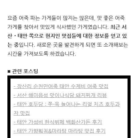
요즘 어죽 파는 가게들이 많지는 않은데, 맛 좋은 어죽
가게를 찾아서 맛있게 식사했던 가게였습니다.
최근 서
산・태안 쪽으로 현지인 맛집들에 대한 정보를 얻고 있
는 중
입니다. 새로운 곳을 발견하게 되면 또 소개해보는
시간을 가져보도록 하겠습니다.
■ 관련 포스팅
- 장산리 순천만어죽 태안 수제비 어죽 맛집
- 서산 해미읍성 맛이나식당 돼지찌개 리뷰
- 태안 호두당 : 쭈-욱 늘어나는 리얼 치즈 호두과
자 맛집
- 태안 가성비 한식뷔페 백화산가든 후기
- 태안 가향훠궈&마라탕 마라탕 맛집 후기