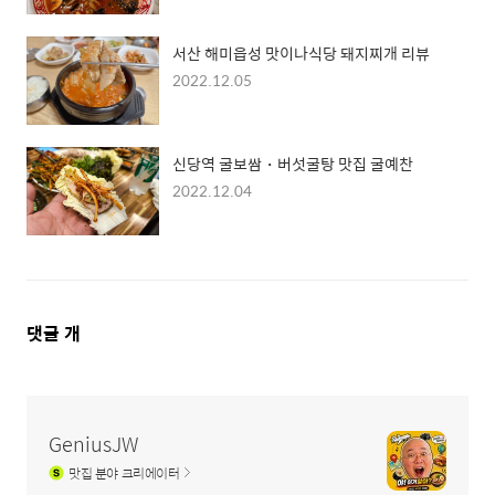
서산 해미읍성 맛이나식당 돼지찌개 리뷰
2022.12.05
신당역 굴보쌈・버섯굴탕 맛집 굴예찬
2022.12.04
댓
댓글
개
글
영
역
GeniusJW
맛집
분야 크리에이터