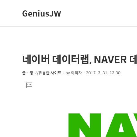
GeniusJW
네이버 데이터랩, NAVER
상
본
문
세
제
글・정보/유용한 사이트
by
야먹자
2017. 3. 31. 13:30
컨
본
목
텐
댓
문
글
츠
달
기