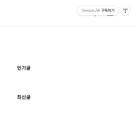
GeniusJW
구독하기
검
메
색
뉴
추
가
인기글
정
보
최신글