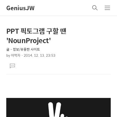
GeniusJW
검
메
색
뉴
PPT 픽토그램 구할 땐
상
본
문
세
'NounProject'
제
컨
목
글・정보/유용한 사이트
텐
by
야먹자
2014. 12. 13. 23:53
츠
본
댓
문
글
달
기