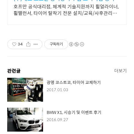
기
호프만 공식대리점, 체계적 기술지원까지 휠얼라이너,
휠밸런서, 타이어 탈착기 전문 설치/교육/사후관리까
지 체계적 지원, 타이어샵/정비소 맞춤 장비 상담 지원
34
구독하기
관련글
더보기
광명 코스트코, 타이어 교체하기
2017.01.03
BMW X1, 시승기 및 이벤트 후기
2016.09.27