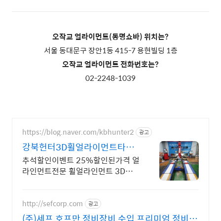
오작교 얼라이먼트(동명쇼바) 위치는?
서울 동대문구 장안1동 415-7 용현빌딩 1층
오작교 얼라이먼트 전화번호는?
02-2248-1039
https://blog.naver.com/kbhunter2
광고
강북헌터3D휠얼라이먼트타이
어
추석할인이벤트 25%할인된가격 얼
라인먼트전문 휠얼라인먼트 3D얼
라인먼트
http://sefcorp.com
광고
(주)세프 호프만 정비장비 수입 프리미엄 정비기