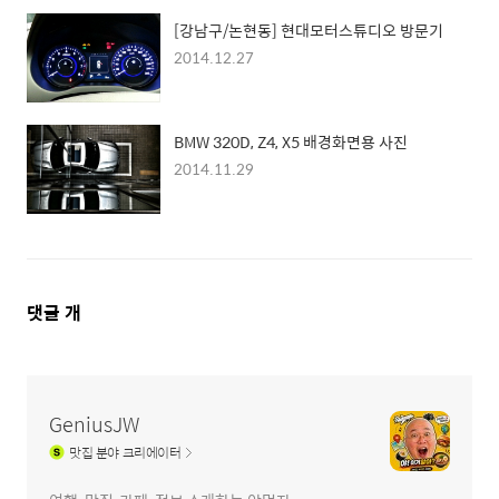
[강남구/논현동] 현대모터스튜디오 방문기
2014.12.27
BMW 320D, Z4, X5 배경화면용 사진
2014.11.29
댓
댓글
개
글
영
역
GeniusJW
맛집
분야 크리에이터