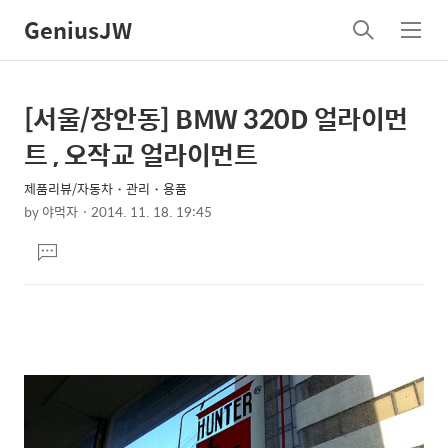
GeniusJW
검
메
색
뉴
[서울/장안동] BMW 320D 얼라이먼
상
본
문
세
트 , 오작교 얼라이먼트
제
컨
목
제품리뷰/자동차・관리・용품
텐
by
야먹자
2014. 11. 18. 19:45
츠
본
댓
문
글
달
기