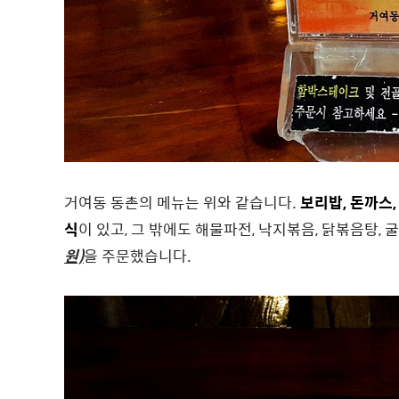
거여동 동촌의 메뉴는 위와 같습니다.
보리밥, 돈까스
식
이 있고, 그 밖에도 해물파전, 낙지볶음, 닭볶음탕,
원)
을 주문했습니다.