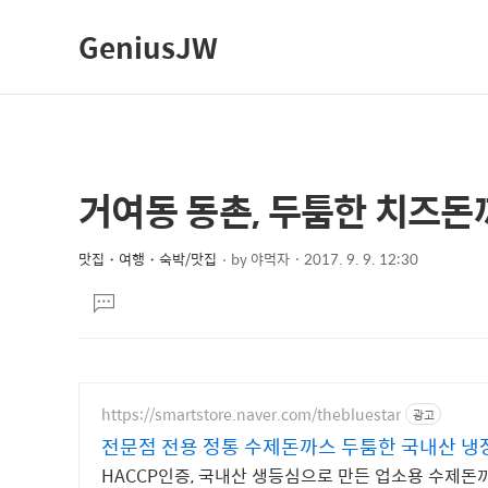
GeniusJW
거여동 동촌, 두툼한 치즈돈
상
본
문
세
제
맛집・여행・숙박/맛집
by
야먹자
2017. 9. 9. 12:30
컨
본
목
텐
댓
문
글
츠
달
기
https://smartstore.naver.com/thebluestar
광고
전문점 전용 정통 수제돈까스 두툼한 국내산 냉
HACCP인증, 국내산 생등심으로 만든 업소용 수제돈까스