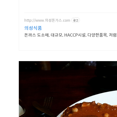
http://www.의성돈가스.com
광고
의성식품
돈까스 도소매, 대규모, HACCP시설, 다양한품목, 저