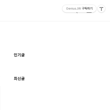
GeniusJW
구독하기
검
메
색
뉴
추
가
인기글
정
보
최신글