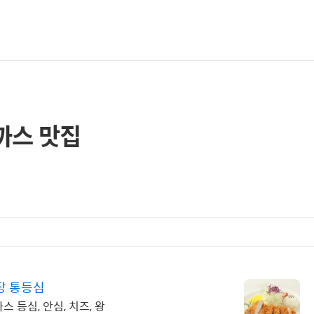
까스 맛집
장 통등심
 등심, 안심, 치즈, 왕