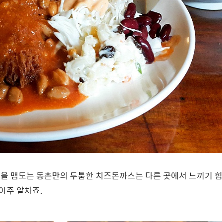
속을 맴도는 동촌만의 두툼한 치즈돈까스는 다른 곳에서 느끼기 
아주 알차죠.