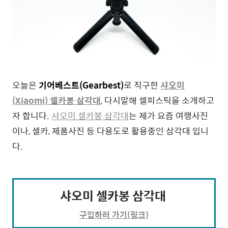
오늘은
기어베스트(Gearbest)
로 직구한
샤오미
(Xiaomi)
셀카봉 삼각대
, 다시말해 셀피스틱을 소개하고
자 합니다.
샤오미 셀카봉 삼각대
는 제가 요즘 여행사진
이나, 셀카, 제품사진 등 다용도로 활용중인 삼각대 입니
다.
샤오미 셀카봉
삼각대
구입하
러 가기(링크)