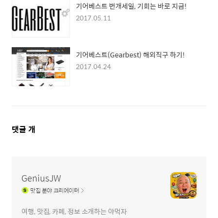
기어베스트 번개세일, 기회는 바로 지금!
2017.05.11
기어베스트(Gearbest) 해외직구 하기!
2017.04.24
댓
댓글
개
글
영
역
GeniusJW
맛집
분야 크리에이터
여행, 맛집, 카페, 정보 소개하는 야먹자