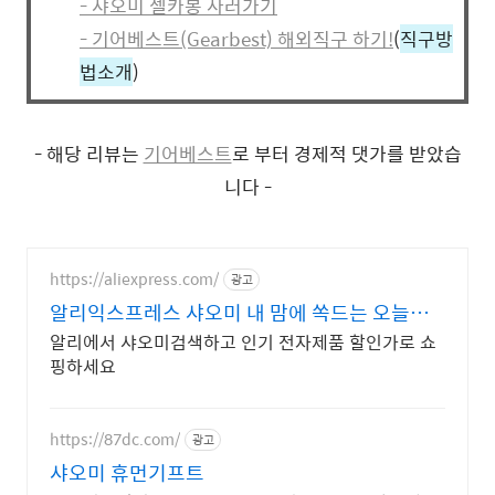
- 샤오미 셀카봉 사러가기
- 기어베스트(Gearbest) 해외직구 하기!
(
직구방
법소개
)
- 해당 리뷰는
기어베스트
로 부터 경제적 댓가를 받았습
니다 -
https://aliexpress.com/
광고
알리익스프레스 샤오미 내 맘에 쏙드는 오늘의
특가
알리에서 샤오미검색하고 인기 전자제품 할인가로 쇼
핑하세요
https://87dc.com/
광고
샤오미 휴먼기프트