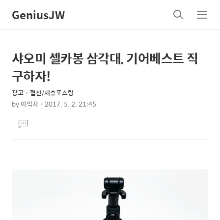
GeniusJW
검
메
색
뉴
샤오미 셀카봉 삼각대, 기어베스트 직
상
본
문
세
구하자!
제
컨
목
광고・협찬/제휴포스팅
텐
by
야먹자
2017. 5. 2. 21:45
츠
본
댓
문
글
달
기