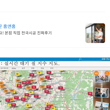
문 홈앤홈
! 본점 직접 전국시공 진짜후기