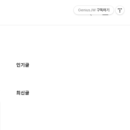
GeniusJW
구독하기
검
메
색
뉴
추
가
인기글
정
보
최신글