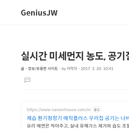
GeniusJW
실시간 미세먼지 농도, 공기
상
본
문
세
제
글・정보/유용한 사이트
by
야먹자
2017. 3. 20. 10:41
컨
본
목
텐
댓
문
글
츠
달
기
https://www.navienhouse.com/m
광고
제습 환기청정기 매직플러스 우리집 공기는 나
요리 매연은 막아주고, 실내 유해가스 제거와 습도 조